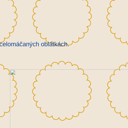
 celomáčaných oblátkách.