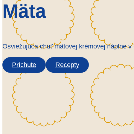
Mäta
Osviežujúca chuť mätovej krémovej náplne v
Príchute
Recepty