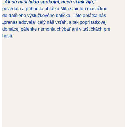
„
Ak sú naši takto spokojní, nech si tak žijú,“
povedala a prihodila oblátku Mila s bielou mašličkou
do ďalšieho výslužkového balíčka. Táto oblátka nás
„prenasledovala“ celý náš vzťah, a tak popri tatkovej
domácej pálenke nemohla chýbať ani v taštičkách pre
hostí.