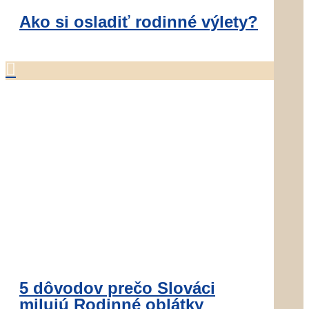
Ako si osladiť rodinné výlety?

5 dôvodov prečo Slováci
milujú Rodinné oblátky