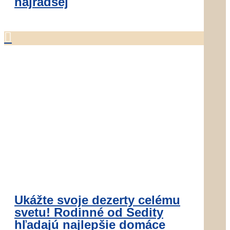
najradšej

Ukážte svoje dezerty celému
svetu! Rodinné od Sedity
hľadajú najlepšie domáce