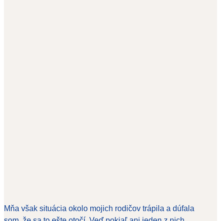
Mňa však situácia okolo mojich rodičov trápila a dúfala
som, že sa to ešte otočí. Veď pokiaľ ani jeden z nich