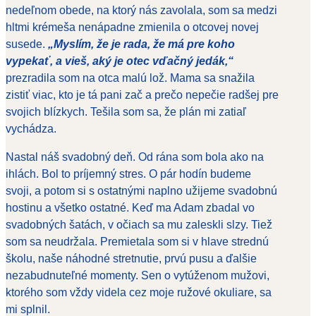
nedeľnom obede, na ktorý nás zavolala, som sa medzi
hltmi krémeša nenápadne zmienila o otcovej novej
susede.
„Myslím, že je rada, že má pre koho
vypekať, a vieš, aký je otec vďačný jedák,“
prezradila som na otca malú lož. Mama sa snažila
zistiť viac, kto je tá pani zač a prečo nepečie radšej pre
svojich blízkych. Tešila som sa, že plán mi zatiaľ
vychádza.
Nastal náš svadobný deň. Od rána som bola ako na
ihlách. Bol to príjemný stres. O pár hodín budeme
svoji, a potom si s ostatnými naplno užijeme svadobnú
hostinu a všetko ostatné. Keď ma Adam zbadal vo
svadobných šatách, v očiach sa mu zaleskli slzy. Tiež
som sa neudržala. Premietala som si v hlave strednú
školu, naše náhodné stretnutie, prvú pusu a ďalšie
nezabudnuteľné momenty. Sen o vytúženom mužovi,
ktorého som vždy videla cez moje ružové okuliare, sa
mi splnil.