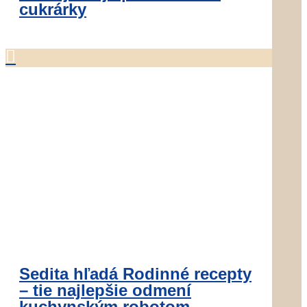
cukrárky

Sedita hľadá Rodinné recepty
– tie najlepšie odmení
kuchynským robotom