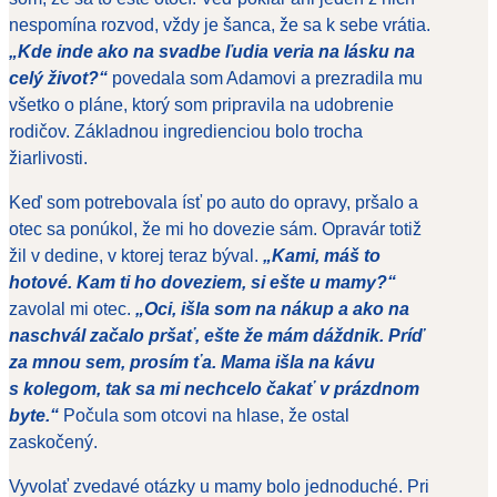
nespomína rozvod, vždy je šanca, že sa k sebe vrátia.
„Kde inde ako na svadbe ľudia veria na lásku na
celý život?“
povedala som Adamovi a prezradila mu
všetko o pláne, ktorý som pripravila na udobrenie
rodičov. Základnou ingredienciou bolo trocha
žiarlivosti.
Keď som potrebovala ísť po auto do opravy, pršalo a
otec sa ponúkol, že mi ho dovezie sám. Opravár totiž
žil v dedine, v ktorej teraz býval.
„Kami, máš to
hotové. Kam ti ho doveziem, si ešte u mamy?“
zavolal mi otec.
„Oci, išla som na nákup a ako na
naschvál začalo pršať, ešte že mám dáždnik. Príď
za mnou sem, prosím ťa. Mama išla na kávu
s kolegom, tak sa mi nechcelo čakať v prázdnom
byte.“
Počula som otcovi na hlase, že ostal
zaskočený.
Vyvolať zvedavé otázky u mamy bolo jednoduché. Pri