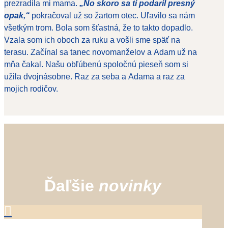
prezradila mi mama.
„No skoro sa ti podaril presný
opak,“
pokračoval už so žartom otec. Uľavilo sa nám
všetkým trom. Bola som šťastná, že to takto dopadlo.
Vzala som ich oboch za ruku a vošli sme späť na
terasu. Začínal sa tanec novomanželov a Adam už na
mňa čakal. Našu obľúbenú spoločnú pieseň som si
užila dvojnásobne. Raz za seba a Adama a raz za
mojich rodičov.
Ďaľšie
novinky
