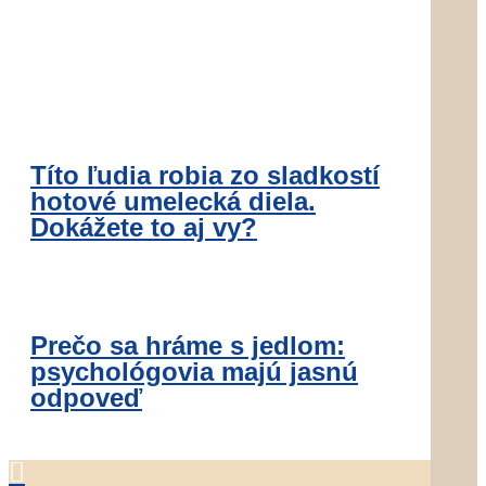
Títo ľudia robia zo sladkostí
hotové umelecká diela.
Dokážete to aj vy?
Prečo sa hráme s jedlom:
psychológovia majú jasnú
odpoveď
