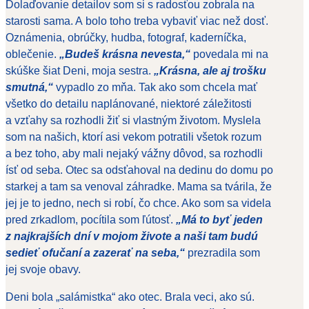
Dolaďovanie detailov som si s radosťou zobrala na
starosti sama. A bolo toho treba vybaviť viac než dosť.
Oznámenia, obrúčky, hudba, fotograf, kaderníčka,
oblečenie.
„Budeš krásna nevesta,“
povedala mi na
skúške šiat Deni, moja sestra.
„Krásna, ale aj trošku
smutná,“
vypadlo zo mňa. Tak ako som chcela mať
všetko do detailu naplánované, niektoré záležitosti
a vzťahy sa rozhodli žiť si vlastným životom. Myslela
som na našich, ktorí asi vekom potratili všetok rozum
a bez toho, aby mali nejaký vážny dôvod, sa rozhodli
ísť od seba. Otec sa odsťahoval na dedinu do domu po
starkej a tam sa venoval záhradke. Mama sa tvárila, že
jej je to jedno, nech si robí, čo chce. Ako som sa videla
pred zrkadlom, pocítila som ľútosť.
„Má to byť jeden
z najkrajších dní v mojom živote a naši tam budú
sedieť ofučaní a zazerať na seba,“
prezradila som
jej svoje obavy.
Deni bola „salámistka“ ako otec. Brala veci, ako sú.